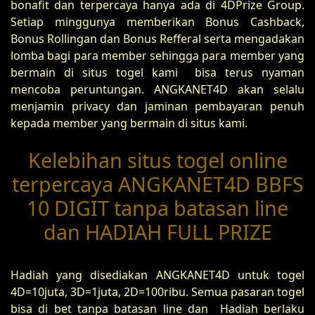
bonafit dan terpercaya hanya ada di 4DPrize Group.
Setiap minggunya memberikan Bonus Cashback,
Bonus Rollingan dan Bonus Refferal serta mengadakan
lomba bagi para member sehingga para member yang
bermain di situs togel kami bisa terus nyaman
mencoba peruntungan. ANGKANET4D akan selalu
menjamin privacy dan jaminan pembayaran penuh
kepada member yang bermain di situs kami.
Kelebihan situs togel online
terpercaya ANGKANET4D BBFS
10 DIGIT tanpa batasan line
dan HADIAH FULL PRIZE
Hadiah yang disediakan ANGKANET4D untuk togel
4D=10juta, 3D=1juta, 2D=100ribu. Semua pasaran togel
bisa di bet tanpa batasan line dan Hadiah berlaku